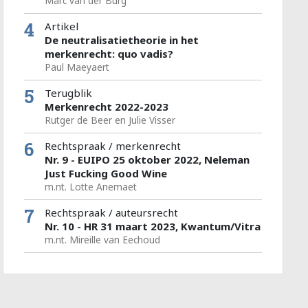
Marc van der Burg
4
Artikel
De neutralisatietheorie in het
merkenrecht: quo vadis?
Paul Maeyaert
5
Terugblik
Merkenrecht 2022-2023
Rutger de Beer en Julie Visser
6
Rechtspraak / merkenrecht
Nr. 9 - EUIPO 25 oktober 2022, Neleman
Just Fucking Good Wine
m.nt. Lotte Anemaet
7
Rechtspraak / auteursrecht
Nr. 10 - HR 31 maart 2023, Kwantum/Vitra
m.nt. Mireille van Eechoud