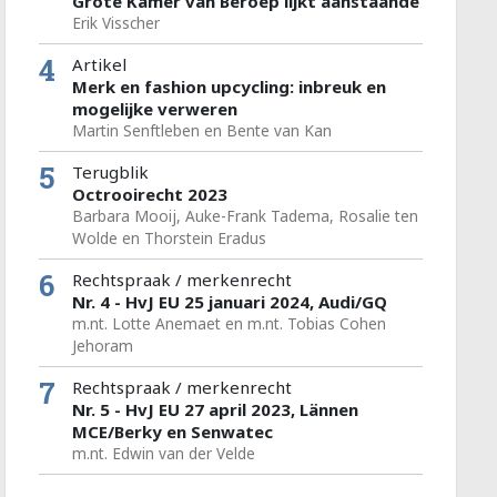
Grote Kamer van Beroep lijkt aanstaande
Erik Visscher
4
Artikel
Merk en fashion upcycling: inbreuk en
mogelijke verweren
Martin Senftleben en Bente van Kan
5
Terugblik
Octrooirecht 2023
Barbara Mooij, Auke-Frank Tadema, Rosalie ten
Wolde en Thorstein Eradus
6
Rechtspraak / merkenrecht
Nr. 4 - HvJ EU 25 januari 2024, Audi/GQ
m.nt. Lotte Anemaet en m.nt. Tobias Cohen
Jehoram
7
Rechtspraak / merkenrecht
Nr. 5 - HvJ EU 27 april 2023, Lännen
MCE/Berky en Senwatec
m.nt. Edwin van der Velde